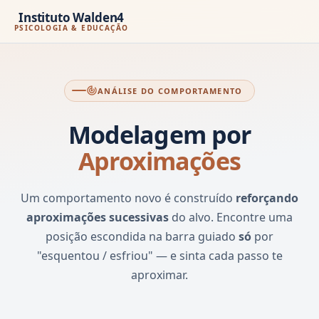
Instituto Walden4
PSICOLOGIA & EDUCAÇÃO
arrow_back
home
track_changes
ANÁLISE DO COMPORTAMENTO
Modelagem por
Aproximações
Um comportamento novo é construído
reforçando
aproximações sucessivas
do alvo. Encontre uma
posição escondida na barra guiado
só
por
"esquentou / esfriou" — e sinta cada passo te
aproximar.