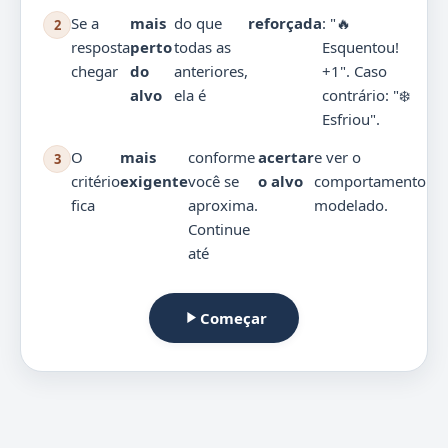
Se a
mais
do que
reforçada
: "🔥
2
resposta
perto
todas as
Esquentou!
chegar
do
anteriores,
+1". Caso
alvo
ela é
contrário: "❄️
Esfriou".
O
mais
conforme
acertar
e ver o
3
critério
exigente
você se
o alvo
comportamento
fica
aproxima.
modelado.
Continue
até
Começar
play_arrow