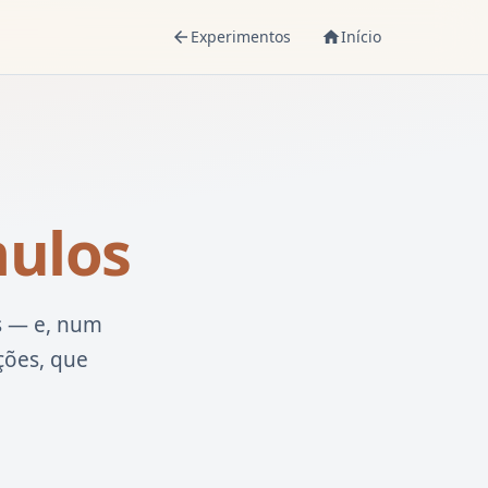
Experimentos
Início
arrow_back
home
mulos
s — e, num
ções, que