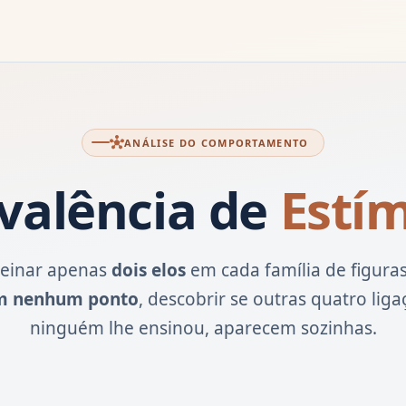
hub
ANÁLISE DO COMPORTAMENTO
valência de
Estí
treinar apenas
dois elos
em cada família de figura
m nenhum ponto
, descobrir se outras quatro liga
ninguém lhe ensinou, aparecem sozinhas.