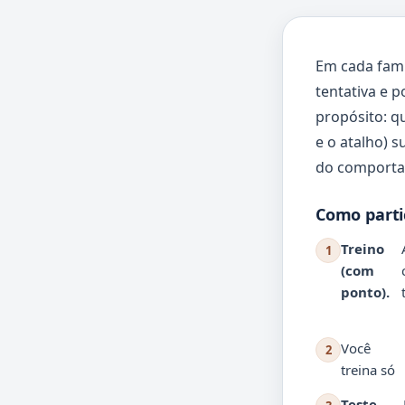
Em cada famí
tentativa e p
propósito: q
e o atalho) 
do comporta
Como parti
Treino
1
(com
ponto).
Você
2
treina só
Teste