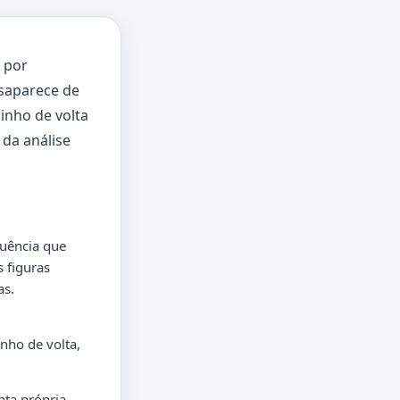
 por
esaparece de
inho de volta
 da análise
quência que
s figuras
as.
nho de volta,
ta própria.