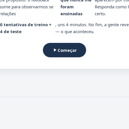
some para observarmos se
foram
Responda como l
relações
ensinadas
certo.
0 tentativas de treino +
, uns 4 minutos. No fim, a gente reve
4 de teste
— o que aconteceu.
Começar
play_arrow