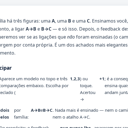
lia há três figuras: uma
A
, uma
B
e uma
C
. Ensinamos você,
onto, a ligar
A→B
e
B→C
— e só isso. Depois, o feedback d
ueremos ver se as ligações que
não
foram ensinadas (o cam
surgem por conta própria. É um dos achados mais elegantes
mento.
cipar
Aparece um modelo no topo e três
1
,
2
,
3
) ou
+1
; é a conse
comparações embaixo. Escolha por
toque.
ensina quai
teclado (
Acertou
andam junt
→
dois
por
A→B
e
B→C
. Nada mais é ensinado — nem o cami
elos
família:
nem o atalho A→C.
De propósito: o feedback
que nunca lhe
aparecem por con