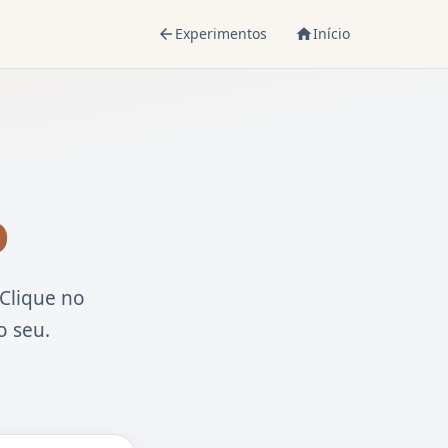
Experimentos
Início
arrow_back
home
o
 Clique no
o seu.