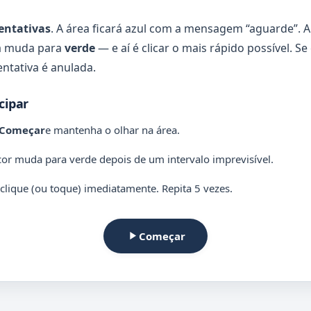
tentativas
. A área ficará azul com a mensagem “aguarde”. 
a muda para
verde
— e aí é clicar o mais rápido possível. Se 
entativa é anulada.
cipar
Começar
e mantenha o olhar na área.
cor muda para verde depois de um intervalo imprevisível.
clique (ou toque) imediatamente. Repita 5 vezes.
Começar
play_arrow