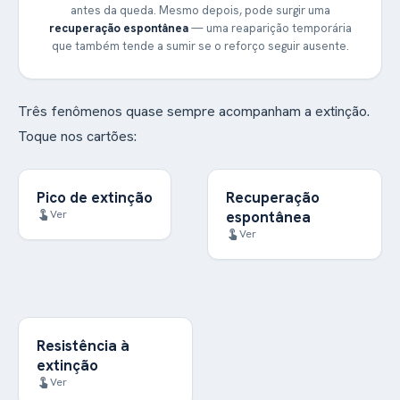
antes da queda. Mesmo depois, pode surgir uma
recuperação espontânea
— uma reaparição temporária
que também tende a sumir se o reforço seguir ausente.
Três fenômenos quase sempre acompanham a extinção.
Toque nos cartões:
Pico de extinção
Recuperação
Logo que o reforço
Depois de um tempo, o
Ver
espontânea
touch_app
para, o
comportamento pode
Ver
touch_app
comportamento
reaparecer mesmo
em
aumentar
costuma
sem reforço. Costuma
frequência, intensidade
vir mais fraco a cada
ou duração — e
vez e some de novo,
podem surgir
desde que o reforço
respostas novas
continue ausente.
Resistência à
Comportamentos que
(choro, irritação). É
extinção
de
eram reforçados
esperado e tende a
Ver
touch_app
vez em quando