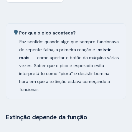
passar.
(esquema intermitente)
resistem mais à
extinção do que os
reforçados sempre. É
o efeito do reforço
lightbulb
Por que o pico acontece?
parcial.
Faz sentido: quando algo que sempre funcionava
de repente falha, a primeira reação é
insistir
mais
— como apertar o botão da máquina várias
vezes. Saber que o pico é esperado evita
interpretá-lo como “piora” e desistir bem na
hora em que a extinção estava começando a
funcionar.
Extinção depende da função