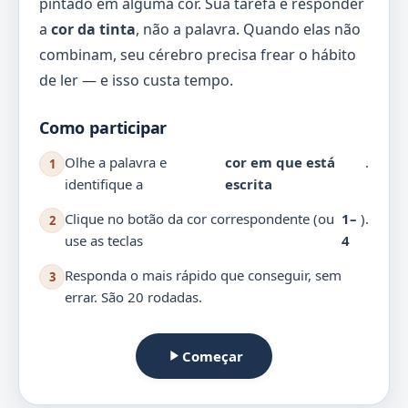
pintado em alguma cor. Sua tarefa é responder
a
cor da tinta
, não a palavra. Quando elas não
combinam, seu cérebro precisa frear o hábito
de ler — e isso custa tempo.
Como participar
Olhe a palavra e
cor em que está
.
1
identifique a
escrita
Clique no botão da cor correspondente (ou
1–
).
2
use as teclas
4
Responda o mais rápido que conseguir, sem
3
errar. São 20 rodadas.
Começar
play_arrow