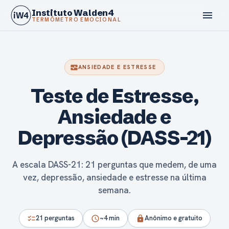
Instituto Walden4
menu
iW4
TERMÔMETRO EMOCIONAL
monitor_heart
ANSIEDADE E ESTRESSE
Teste de Estresse,
calendar_today
Ansiedade e
Depressão (DASS-21)
A escala DASS-21: 21 perguntas que medem, de uma
vez, depressão, ansiedade e estresse na última
semana.
21 perguntas
~4 min
Anônimo e gratuito
checklist
schedule
lock