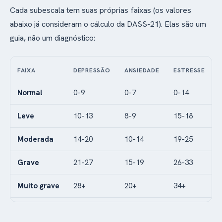
Cada subescala tem suas próprias faixas (os valores
abaixo já consideram o cálculo da DASS-21). Elas são um
guia, não um diagnóstico:
FAIXA
DEPRESSÃO
ANSIEDADE
ESTRESSE
Normal
0–9
0–7
0–14
Leve
10–13
8–9
15–18
Moderada
14–20
10–14
19–25
Grave
21–27
15–19
26–33
Muito grave
28+
20+
34+