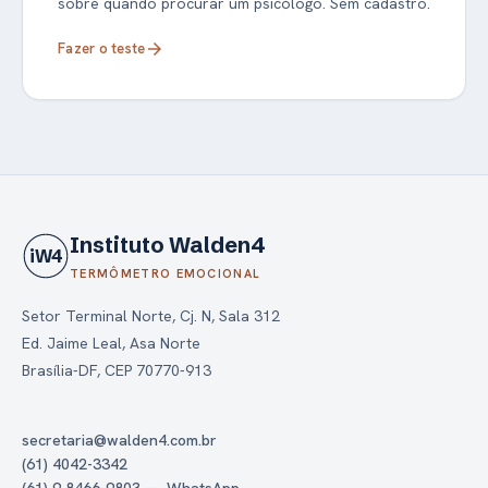
sobre quando procurar um psicólogo. Sem cadastro.
Fazer o teste
arrow_forward
Instituto Walden4
iW4
TERMÔMETRO EMOCIONAL
Setor Terminal Norte, Cj. N, Sala 312
Ed. Jaime Leal, Asa Norte
Brasília-DF, CEP 70770-913
secretaria@walden4.com.br
(61) 4042-3342