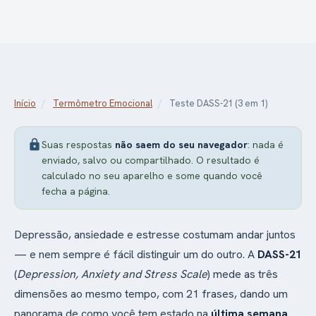
Início
/
Termômetro Emocional
/
Teste DASS-21 (3 em 1)
lock
Suas respostas
não saem do seu navegador
: nada é
enviado, salvo ou compartilhado. O resultado é
calculado no seu aparelho e some quando você
fecha a página.
Depressão, ansiedade e estresse costumam andar juntos
— e nem sempre é fácil distinguir um do outro. A
DASS-21
(
Depression, Anxiety and Stress Scale
) mede as três
dimensões ao mesmo tempo, com 21 frases, dando um
panorama de como você tem estado na
última semana
.