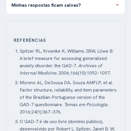
Minhas respostas ficam salvas?
REFERÊNCIAS
Spitzer RL, Kroenke K, Williams JBW, Löwe B.
A brief measure for assessing generalized
anxiety disorder: the GAD-7.
Archives of
Internal Medicine
. 2006;166(10):1092–1097.
Moreno AL, DeSousa DA, Souza AMFLP, et al.
Factor structure, reliability, and item parameters
of the Brazilian-Portuguese version of the
GAD-7 questionnaire.
Temas em Psicologia
.
2016;24(1):367–376.
O GAD-7 é de uso livre (domínio público),
desenvolvido por Robert L. Spitzer, Janet B. W.