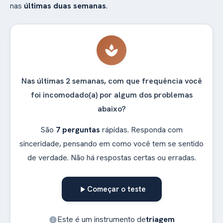
nas
últimas duas semanas
.
spa
Nas últimas 2 semanas, com que frequência você
foi incomodado(a) por algum dos problemas
abaixo?
São
7 perguntas
rápidas. Responda com
sinceridade, pensando em como você tem se sentido
de verdade. Não há respostas certas ou erradas.
Começar o teste
play_arrow
Este é um instrumento de
triagem
info