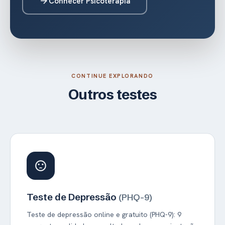
Conhecer Psicoterapia
arrow_forward
CONTINUE EXPLORANDO
Outros testes
sentiment_dissatisfied
Teste de Depressão
(PHQ-9)
Teste de depressão online e gratuito (PHQ-9): 9