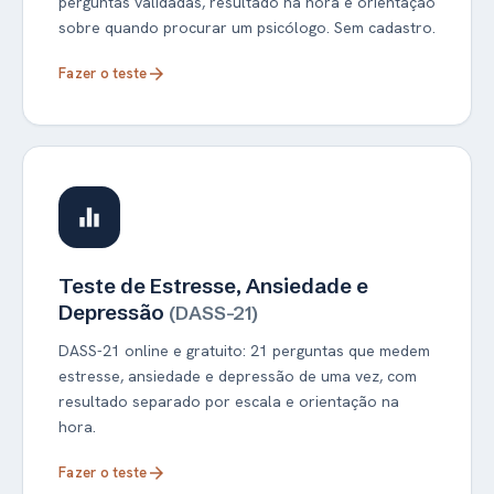
perguntas validadas, resultado na hora e orientação
sobre quando procurar um psicólogo. Sem cadastro.
Fazer o teste
arrow_forward
equalizer
Teste de Estresse, Ansiedade e
Depressão
(DASS-21)
DASS-21 online e gratuito: 21 perguntas que medem
estresse, ansiedade e depressão de uma vez, com
resultado separado por escala e orientação na
hora.
Fazer o teste
arrow_forward