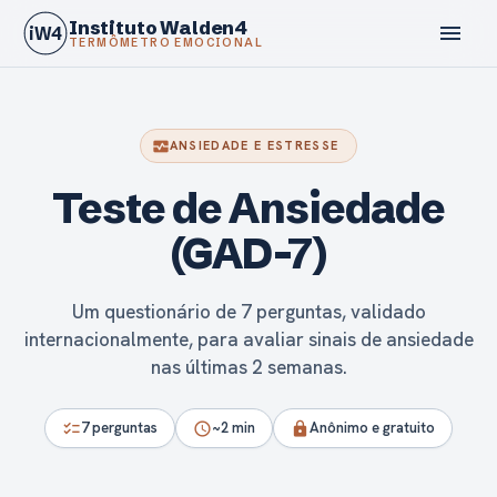
Instituto Walden4
menu
iW4
TERMÔMETRO EMOCIONAL
monitor_heart
ANSIEDADE E ESTRESSE
Teste de Ansiedade
calendar_today
(GAD-7)
Um questionário de 7 perguntas, validado
internacionalmente, para avaliar sinais de ansiedade
nas últimas 2 semanas.
7 perguntas
~2 min
Anônimo e gratuito
checklist
schedule
lock