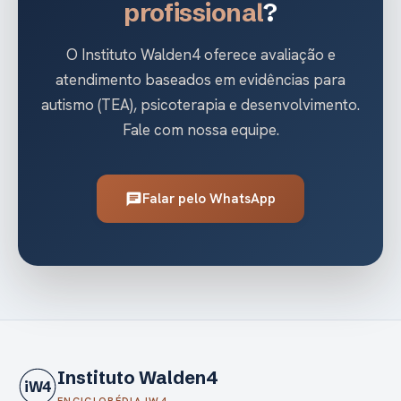
profissional
?
O Instituto Walden4 oferece avaliação e
atendimento baseados em evidências para
autismo (TEA), psicoterapia e desenvolvimento.
Fale com nossa equipe.
Falar pelo WhatsApp
chat
Instituto Walden4
iW4