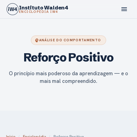
Instituto Walden4
menu
iW4
ENCICLOPÉDIA IW4
psychology
ANÁLISE DO COMPORTAMENTO
Reforço Positivo
calendar_today
O princípio mais poderoso da aprendizagem — e o
mais mal compreendido.
Início
/
Enciclopédia
/
Reforço Positivo