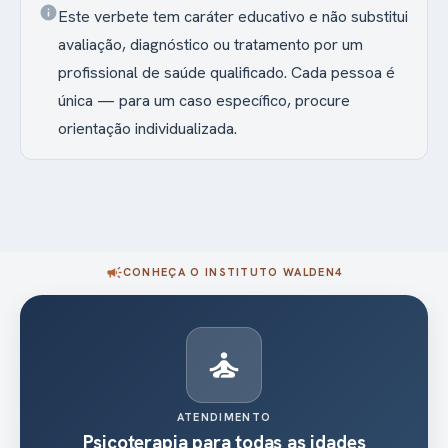
info
Este verbete tem caráter educativo e não substitui
avaliação, diagnóstico ou tratamento por um
profissional de saúde qualificado. Cada pessoa é
única — para um caso específico, procure
orientação individualizada.
campaign
CONHEÇA O INSTITUTO WALDEN4
diversity_3
AUTISMO (TEA)
Programa multidisciplinar para o autismo