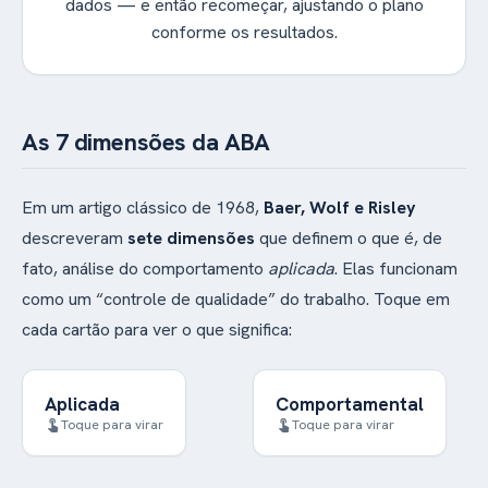
dados — e então recomeçar, ajustando o plano
conforme os resultados.
As 7 dimensões da ABA
Em um artigo clássico de 1968,
Baer, Wolf e Risley
descreveram
sete dimensões
que definem o que é, de
fato, análise do comportamento
aplicada
. Elas funcionam
como um “controle de qualidade” do trabalho. Toque em
cada cartão para ver o que significa:
Aplicada
Comportamental
Foca em
Trabalha com
Toque para virar
Toque para virar
touch_app
touch_app
comportamentos que
comportamentos
realmente importam
observáveis e
para a vida da pessoa
mensuráveis — o que