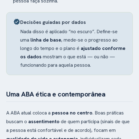
pessoa faça sozinha.
verified
Decisões guiadas por dados
Nada disso é aplicado “no escuro”. Define-se
uma
linha de base
, mede-se o progresso ao
longo do tempo e o plano é
ajustado conforme
os dados
mostram o que está — ou não —
funcionando para aquela pessoa.
Uma ABA ética e contemporânea
A ABA atual coloca a
pessoa no centro
. Boas práticas
buscam o
assentimento
de quem participa (sinais de que
a pessoa está confortável e de acordo), focam em
qualidade de vida e autonomia
, individualizam cada