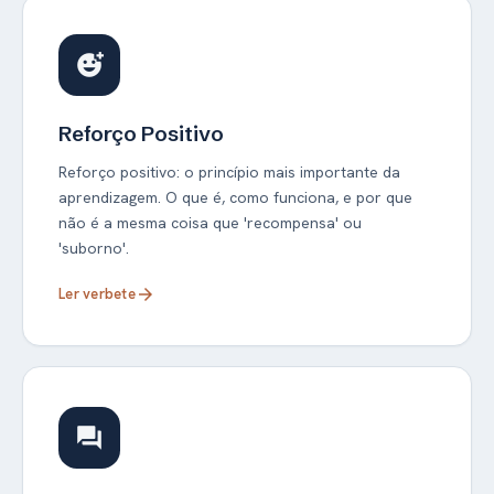
add_reaction
Reforço Positivo
Reforço positivo: o princípio mais importante da
aprendizagem. O que é, como funciona, e por que
não é a mesma coisa que 'recompensa' ou
'suborno'.
Ler verbete
arrow_forward
forum