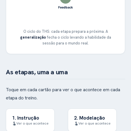
Feedback
O ciclo do THS: cada etapa prepara a próxima. A
generalização
fecha o ciclo levando a habilidade da
sessão para o mundo real.
As etapas, uma a uma
Toque em cada cartão para ver o que acontece em cada
etapa do treino.
1. Instrução
2. Modelação
Explica-se a habilidade
a
demonstra
Alguém
Ver o que acontece
Ver o que acontece
touch_app
touch_app
de forma clara: o que
habilidade — ao vivo