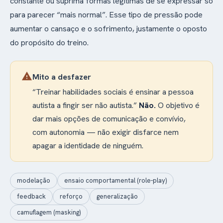
constante ou suprima formas legítimas de se expressar só
para parecer “mais normal”. Esse tipo de pressão pode
aumentar o cansaço e o sofrimento, justamente o oposto
do propósito do treino.
warning
Mito a desfazer
“Treinar habilidades sociais é ensinar a pessoa
autista a fingir ser não autista.”
Não.
O objetivo é
dar mais opções de comunicação e convívio,
com autonomia — não exigir disfarce nem
apagar a identidade de ninguém.
modelação
ensaio comportamental (role-play)
feedback
reforço
generalização
camuflagem (masking)