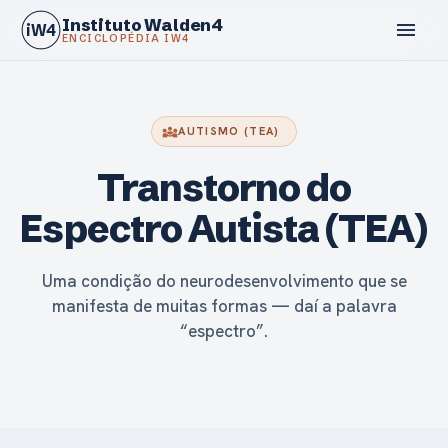
Instituto Walden4
menu
iW4
ENCICLOPÉDIA IW4
diversity_3
AUTISMO (TEA)
Transtorno do
calendar_today
Espectro Autista (TEA)
Uma condição do neurodesenvolvimento que se
manifesta de muitas formas — daí a palavra
“espectro”.