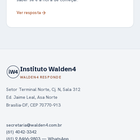
Ver resposta
arrow_forward
Instituto Walden4
iW4
WALDEN4 RESPONDE
Setor Terminal Norte, Cj. N, Sala 312
Ed. Jaime Leal, Asa Norte
Brasília-DF, CEP 70770-913
secretaria@walden4.com.br
(61) 4042-3342
(61) 9 8466-9803 — WhatsApp