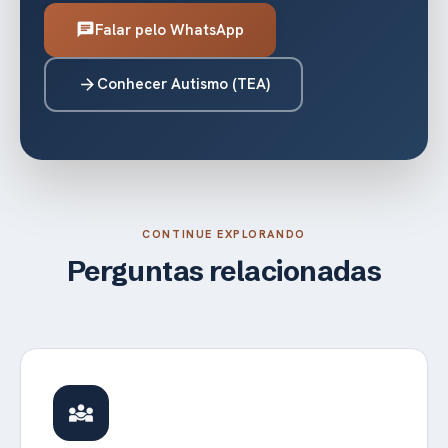
Falar pelo WhatsApp
chat
Conhecer Autismo (TEA)
arrow_forward
CONTINUE EXPLORANDO
Perguntas relacionadas
diversity_3