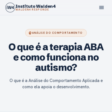
Instituto Walden4
menu
iW4
WALDEN4 RESPONDE
psychology
ANÁLISE DO COMPORTAMENTO
O que é a terapia ABA
calendar_today
e como funciona no
autismo?
O que é a Análise do Comportamento Aplicada e
como ela apoia o desenvolvimento.