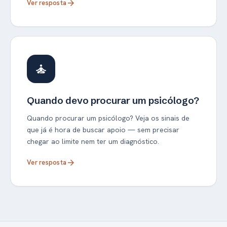
Ver resposta
arrow_forward
self_improvement
Quando devo procurar um psicólogo?
Quando procurar um psicólogo? Veja os sinais de
que já é hora de buscar apoio — sem precisar
chegar ao limite nem ter um diagnóstico.
Ver resposta
arrow_forward