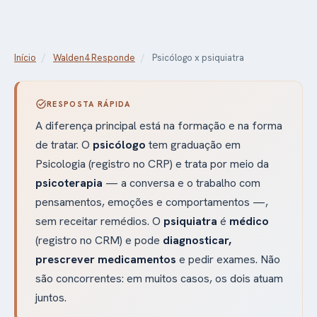
Início
/
Walden4 Responde
/
Psicólogo x psiquiatra
task_alt
RESPOSTA RÁPIDA
A diferença principal está na formação e na forma
de tratar. O
psicólogo
tem graduação em
Psicologia (registro no CRP) e trata por meio da
psicoterapia
— a conversa e o trabalho com
pensamentos, emoções e comportamentos —,
sem receitar remédios. O
psiquiatra
é
médico
(registro no CRM) e pode
diagnosticar,
prescrever medicamentos
e pedir exames. Não
são concorrentes: em muitos casos, os dois atuam
juntos.