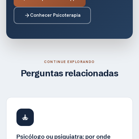
Conhecer Psicoterapia
arrow_forward
CONTINUE EXPLORANDO
Perguntas relacionadas
self_improvement
Psicólogo ou psiquiatra: por onde