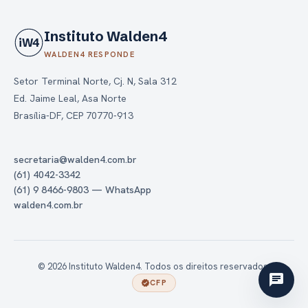
Instituto Walden4
iW4
WALDEN4 RESPONDE
Setor Terminal Norte, Cj. N, Sala 312
Ed. Jaime Leal, Asa Norte
Brasília-DF, CEP 70770-913
secretaria@walden4.com.br
(61) 4042-3342
(61) 9 8466-9803 — WhatsApp
walden4.com.br
© 2026 Instituto Walden4. Todos os direitos reservados.
chat
CFP
verified