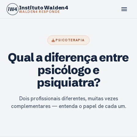
Instituto Walden4
menu
iW4
WALDEN4 RESPONDE
self_improvement
PSICOTERAPIA
Qual a diferença entre
calendar_today
psicólogo e
psiquiatra?
Dois profissionais diferentes, muitas vezes
complementares — entenda o papel de cada um.