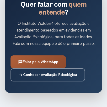
Quer falar com
quem
entende
?
O Instituto Walden4 oferece avaliação e
atendimento baseados em evidências em
Avaliação Psicológica, para todas as idades.
Fale com nossa equipe e dê o primeiro passo.
Falar pelo WhatsApp
chat
Conhecer Avaliação Psicológica
arrow_forward