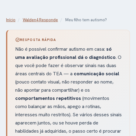
Início
/
Walden4 Responde
/
Meu filho tem autismo?
task_alt
RESPOSTA RÁPIDA
Não é possível confirmar autismo em casa:
só
uma avaliação profissional dá o diagnóstico
. O
que você pode fazer é observar sinais nas duas
áreas centrais do TEA — a
comunicação social
(pouco contato visual, não responder ao nome,
não apontar para compartilhar) e os
comportamentos repetitivos
(movimentos
como balançar as mãos, apego a rotinas,
interesses muito restritos). Se vários desses sinais
aparecem juntos, ou se houve perda de
habilidades já adquiridas, o passo certo é procurar