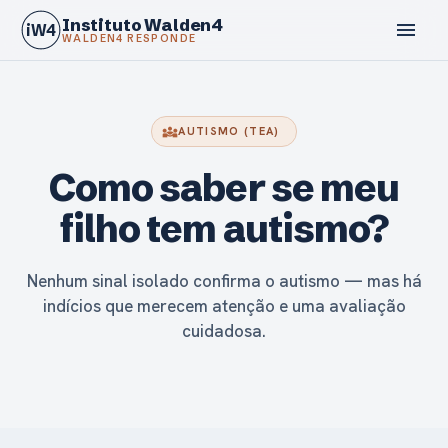
Instituto Walden4
menu
iW4
WALDEN4 RESPONDE
diversity_3
AUTISMO (TEA)
Como saber se meu
calendar_today
filho tem autismo?
Nenhum sinal isolado confirma o autismo — mas há
indícios que merecem atenção e uma avaliação
cuidadosa.