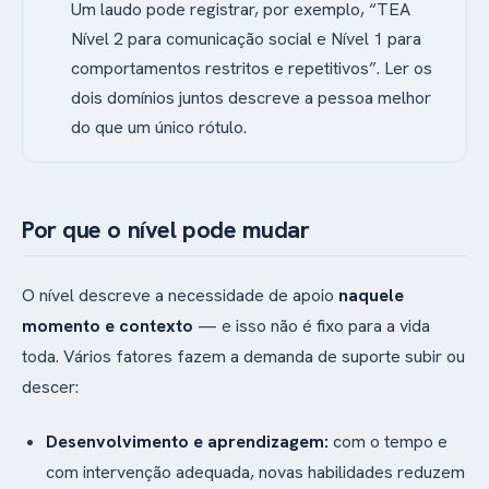
Um laudo pode registrar, por exemplo, “TEA
mudanças interferem
Nível 2 para comunicação social e Nível 1 para
em todas as áreas,
com grande
comportamentos restritos e repetitivos”. Ler os
sofrimento.
dois domínios juntos descreve a pessoa melhor
do que um único rótulo.
Por que o nível pode mudar
O nível descreve a necessidade de apoio
naquele
momento e contexto
— e isso não é fixo para a vida
toda. Vários fatores fazem a demanda de suporte subir ou
descer:
Desenvolvimento e aprendizagem:
com o tempo e
com intervenção adequada, novas habilidades reduzem