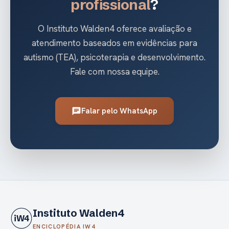
profissional
?
O Instituto Walden4 oferece avaliação e
atendimento baseados em evidências para
autismo (TEA), psicoterapia e desenvolvimento.
Fale com nossa equipe.
Falar pelo WhatsApp
chat
Instituto Walden4
iW4
ENCICLOPÉDIA IW4