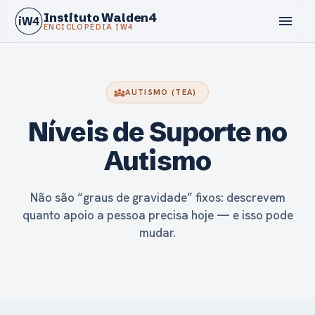
Instituto Walden4
menu
iW4
ENCICLOPÉDIA IW4
diversity_3
AUTISMO (TEA)
Níveis de Suporte no
calendar_today
Autismo
Não são “graus de gravidade” fixos: descrevem
quanto apoio a pessoa precisa hoje — e isso pode
mudar.