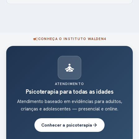
campaign
CONHEÇA O INSTITUTO WALDEN4
diversity_3
NTO
AUTISMO (TEA)
odas as idades
Programa multidisciplinar p
ências para adultos,
Intervenção comportamental (ABA),
presencial e online.
terapia ocupacional, psicopedago
plano individualizado
terapia
arrow_forward
Ver atendimento ao auti