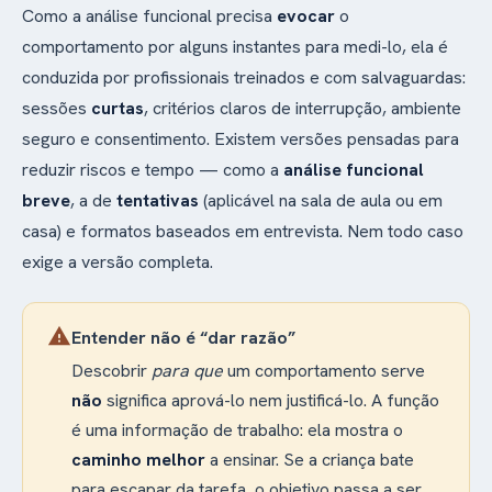
Como a análise funcional precisa
evocar
o
comportamento por alguns instantes para medi-lo, ela é
conduzida por profissionais treinados e com salvaguardas:
sessões
curtas
, critérios claros de interrupção, ambiente
seguro e consentimento. Existem versões pensadas para
reduzir riscos e tempo — como a
análise funcional
breve
, a de
tentativas
(aplicável na sala de aula ou em
casa) e formatos baseados em entrevista. Nem todo caso
exige a versão completa.
warning
Entender não é “dar razão”
Descobrir
para que
um comportamento serve
não
significa aprová-lo nem justificá-lo. A função
é uma informação de trabalho: ela mostra o
caminho melhor
a ensinar. Se a criança bate
para escapar da tarefa, o objetivo passa a ser