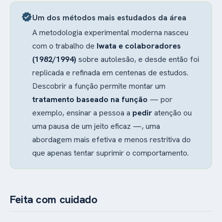
aparecer mesmo
quando a pessoa está
verified
Um dos métodos mais estudados da área
sozinha.
A metodologia experimental moderna nasceu
com o trabalho de
Iwata e colaboradores
(1982/1994)
sobre autolesão, e desde então foi
replicada e refinada em centenas de estudos.
Descobrir a função permite montar um
tratamento baseado na função
— por
exemplo, ensinar a pessoa a
pedir
atenção ou
uma pausa de um jeito eficaz —, uma
abordagem mais efetiva e menos restritiva do
que apenas tentar suprimir o comportamento.
Feita com cuidado