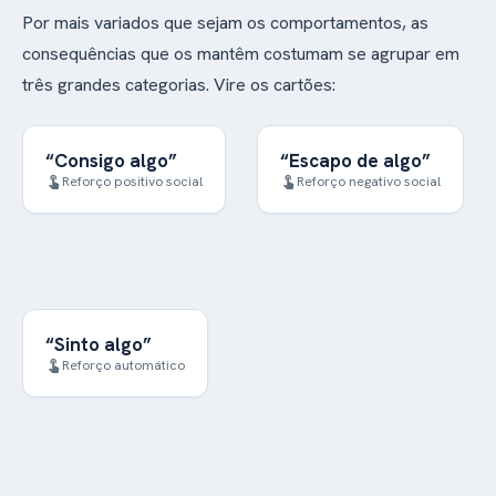
Por mais variados que sejam os comportamentos, as
consequências que os mantêm costumam se agrupar em
três grandes categorias. Vire os cartões:
“Consigo algo”
“Escapo de algo”
O comportamento
O comportamento
Reforço positivo social
Reforço negativo social
touch_app
touch_app
algo desejado
produz
algo
retira
com a ajuda de outra
desagradável: livrar-se
de
atenção
pessoa: a
de uma tarefa difícil,
a
acesso
alguém, ou o
de uma exigência ou
um item ou atividade
de uma situação
preferidos.
incômoda. A pessoa
o que
adia
ou
foge
“Sinto algo”
A consequência é
não quer.
Reforço automático
touch_app
, produzida
sensorial
pelo próprio
sem
comportamento,
de ninguém.
depender
Por isso costuma