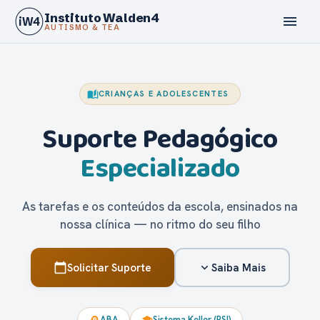
Instituto Walden4
menu
iW4
AUTISMO & TEA
auto_stories
CRIANÇAS E ADOLESCENTES
Suporte Pedagógico
Especializado
calendar_today
As tarefas e os conteúdos da escola, ensinados na
nossa clínica — no ritmo do seu filho
Solicitar Suporte
Saiba Mais
calendar_today
expand_more
ABA
Sistema Keller (PSI)