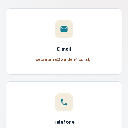
email
E-mail
secretaria@walden4.com.br
phone
Telefone