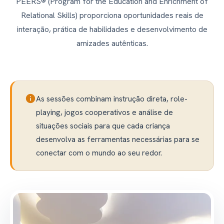
PEERS® (Program for the Education and Enrichment of
Relational Skills) proporciona oportunidades reais de
interação, prática de habilidades e desenvolvimento de
amizades autênticas.
info
As sessões combinam instrução direta, role-
playing, jogos cooperativos e análise de
situações sociais para que cada criança
desenvolva as ferramentas necessárias para se
conectar com o mundo ao seu redor.