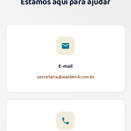
Estamos aqui para ajudar
email
E-mail
secretaria@walden4.com.br
phone