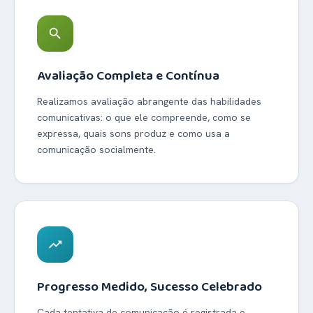
search
Avaliação Completa e Contínua
Realizamos avaliação abrangente das habilidades
comunicativas: o que ele compreende, como se
expressa, quais sons produz e como usa a
comunicação socialmente.
trending_up
Progresso Medido, Sucesso Celebrado
Cada tentativa de comunicação é registrada e