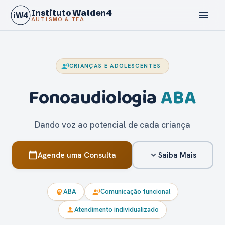
Instituto Walden4
menu
iW4
AUTISMO & TEA
record_voice_over
CRIANÇAS E ADOLESCENTES
Fonoaudiologia
ABA
calendar_today
Dando voz ao potencial de cada criança
Agende uma Consulta
Saiba Mais
calendar_today
expand_more
ABA
Comunicação funcional
psychology
record_voice_over
Atendimento individualizado
person