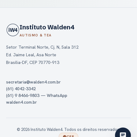
Instituto Walden4
iW4
AUTISMO & TEA
Setor Terminal Norte, Cj. N, Sala 312
Ed. Jaime Leal, Asa Norte
Brasília-DF, CEP 70770-913
secretaria@walden4.com.br
(61) 4042-3342
(61) 9 8466-9803 — WhatsApp
walden4.com.br
© 2026 Instituto Walden4. Todos os direitos reservados.
chat
CFP
verified