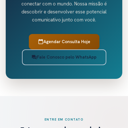
conectar com o mundo. Nossa missão é
descobrir e desenvolver esse potencial
comunicativo junto com você.
Agendar Consulta Hoje
calendar_today
Fale Conosco pelo WhatsApp
forum
ENTRE EM CONTATO